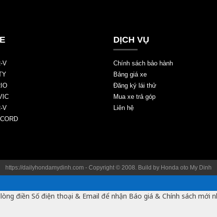
E
DỊCH VỤ
-V
Chính sách bảo hành
TY
Bảng giá xe
IO
Đăng ký lái thử
VIC
Mua xe trả góp
-V
Liên hệ
CCORD
https://dailyhondamydinh.com - Copyright © 2008. Build by
Honda oto My Dinh
 lòng điền Số điện thoại & Email để nhận Báo giá & Chính sách mới n