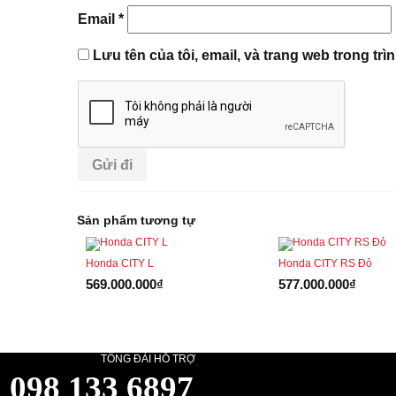
Email
*
Lưu tên của tôi, email, và trang web trong trì
Sản phẩm tương tự
Honda CITY L
Honda CITY RS Đỏ
569.000.000
₫
577.000.000
₫
TỔNG ĐÀI HỖ TRỢ
098 133 6897