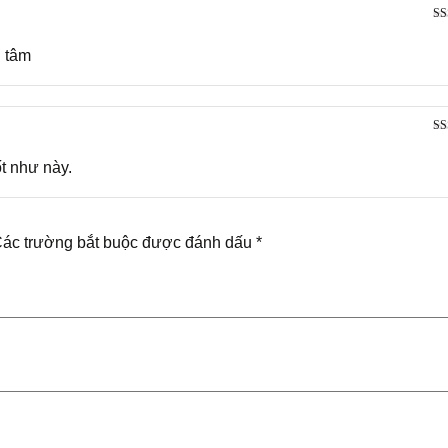
Đư
hạ
n tâm
Đư
hạ
t như này.
ác trường bắt buộc được đánh dấu
*