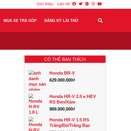
Giới thiệu
Liên hệ
MUA XE TRẢ GÓP
ĐĂNG KÝ LÁI THỬ
CÓ THỂ BẠN THÍCH
Honda BR-V
629.000.000
₫
Honda HR-V 2.0 e:HEV
RS Đen/Xám
869.000.000
₫
Honda HR-V 1.5 RS
Trắng/Đỏ/Trắng Bạc