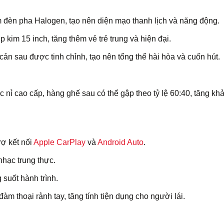
m đèn pha Halogen, tạo nên diện mạo thanh lịch và năng động.
p kim 15 inch, tăng thêm vẻ trẻ trung và hiện đại.
cản sau được tinh chỉnh, tạo nên tổng thể hài hòa và cuốn hút.
ọc nỉ cao cấp, hàng ghế sau có thể gập theo tỷ lệ 60:40, tăng kh
rợ kết nối
Apple CarPlay
và
Android Auto
.
nhạc trung thực.
suốt hành trình.
àm thoại rảnh tay, tăng tính tiện dụng cho người lái.