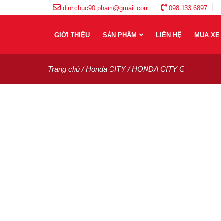
dinhchuc90.pham@gmail.com
098 133 6897
GIỚI THIỆU
SẢN PHẨM
LIÊN HỆ
MUA XE
Trang chủ
/
Honda CITY
/ HONDA CITY G