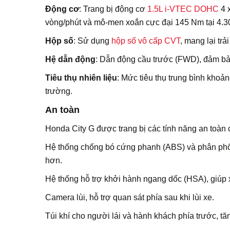
Động cơ
: Trang bị động cơ
1.5L i-VTEC DOHC
4 x
vòng/phút và mô-men xoắn cực đại 145 Nm tại 4.3
Hộp số
: Sử dụng
hộp số vô cấp CVT
, mang lại trả
Hệ dẫn động
: Dẫn động cầu trước (FWD), đảm bảo
Tiêu thụ nhiên liệu
: Mức tiêu thụ trung bình khoả
trường.
An toàn
Honda City G được trang bị các tính năng an toàn
Hệ thống chống bó cứng phanh (ABS) và phân phối 
hơn.
Hệ thống hỗ trợ khởi hành ngang dốc (HSA), giúp xe
Camera lùi, hỗ trợ quan sát phía sau khi lùi xe.
Túi khí cho người lái và hành khách phía trước, 