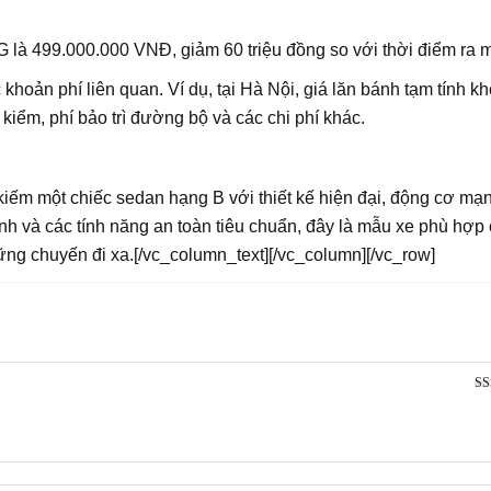
 là 499.000.000 VNĐ, giảm 60 triệu đồng so với thời điểm ra m
khoản phí liên quan. Ví dụ, tại Hà Nội, giá lăn bánh tạm tính k
iểm, phí bảo trì đường bộ và các chi phí khác.
kiếm một chiếc sedan hạng B với thiết kế hiện đại, động cơ mạ
anh và các tính năng an toàn tiêu chuẩn, đây là mẫu xe phù hợp
ững chuyến đi xa.[/vc_column_text][/vc_column][/vc_row]
Đư
hạ