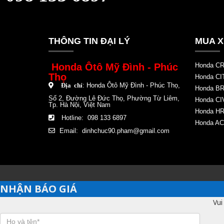
THÔNG TIN ĐẠI LÝ
MUA X
Honda Ôtô Mỹ Đình - Phúc
Honda CR
Thọ
Honda CI
:
Honda Ôtô Mỹ Đình - Phúc Thọ
,
Địa chỉ
Honda BR
Số 2, Đường Lê Đức Thọ, Phường Từ Liêm,
Honda CI
Tp. Hà Nội, Việt Nam
Honda HR
Hotline: 098 133 6897
Honda A
Email:
dinhchuc90.pham@gmail.com
NHẬN BÁO GIÁ
Vui