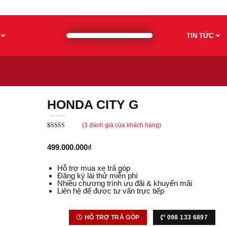
TIN TỨC
HONDA CITY G
(
3
đánh giá của khách hàng)
5.00
3
trên 5
dựa trên
đánh giá
499.000.000
₫
Hỗ trợ mua xe trả góp
Đăng ký lái thử miễn phí
Nhiều chương trình ưu đãi & khuyến mãi
Liên hệ để được tư vấn trực tiếp
HỖ TRỢ TRẢ GÓP
098 133 6897