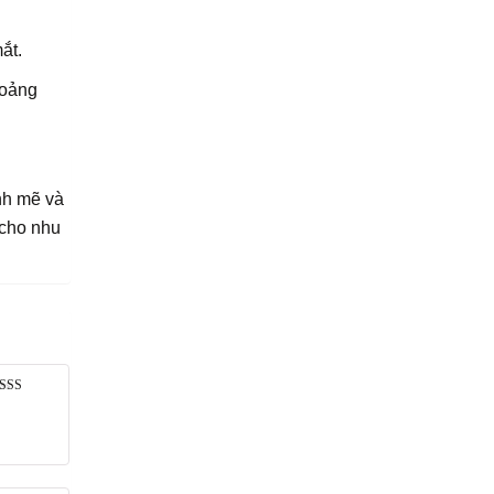
ắt.
hoảng
nh mẽ và
 cho nhu
ợc xếp
ng
5
5 sao