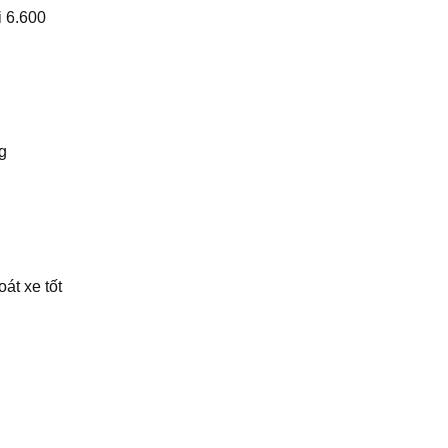
i 6.600
g
át xe tốt