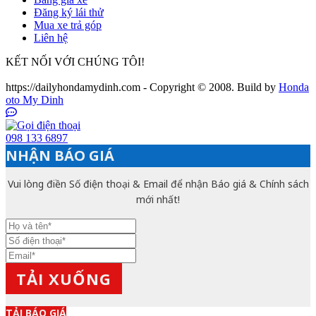
Đăng ký lái thử
Mua xe trả góp
Liên hệ
KẾT NỐI VỚI CHÚNG TÔI!
https://dailyhondamydinh.com - Copyright © 2008. Build by
Honda
oto My Dinh
098 133 6897
NHẬN BÁO GIÁ
Vui lòng điền Số điện thoại & Email để nhận Báo giá & Chính sách
mới nhất!
X
TẢI BÁO GIÁ