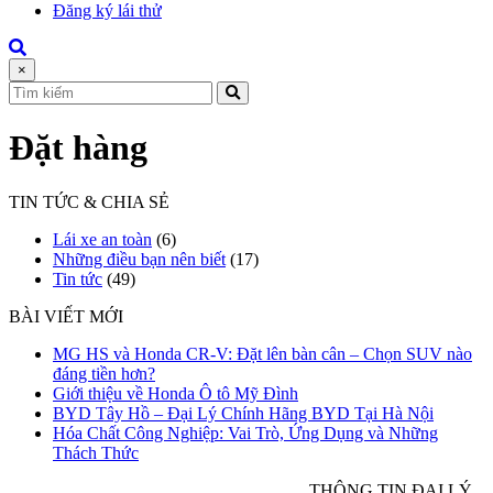
Đăng ký lái thử
×
Đặt hàng
TIN TỨC & CHIA SẺ
Lái xe an toàn
(6)
Những điều bạn nên biết
(17)
Tin tức
(49)
BÀI VIẾT MỚI
MG HS và Honda CR-V: Đặt lên bàn cân – Chọn SUV nào
đáng tiền hơn?
Giới thiệu về Honda Ô tô Mỹ Đình
BYD Tây Hồ – Đại Lý Chính Hãng BYD Tại Hà Nội
Hóa Chất Công Nghiệp: Vai Trò, Ứng Dụng và Những
Thách Thức
TỔNG ĐÀI HỖ TRỢ
THÔNG TIN ĐẠI LÝ