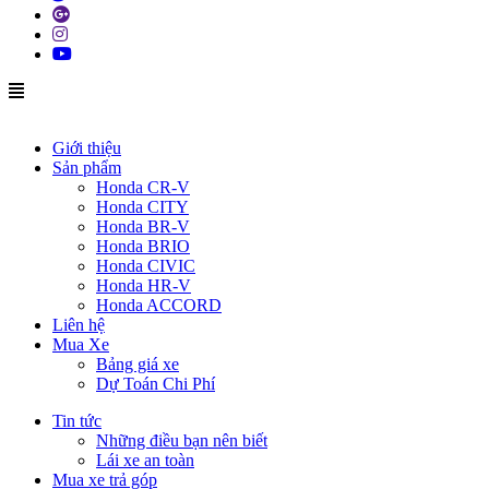
Giới thiệu
Sản phẩm
Honda CR-V
Honda CITY
Honda BR-V
Honda BRIO
Honda CIVIC
Honda HR-V
Honda ACCORD
Liên hệ
Mua Xe
Bảng giá xe
Dự Toán Chi Phí
Tin tức
Những điều bạn nên biết
Lái xe an toàn
Mua xe trả góp