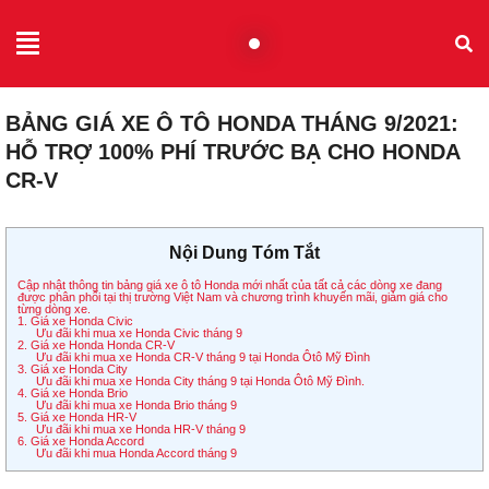
BẢNG GIÁ XE Ô TÔ HONDA THÁNG 9/2021:
HỖ TRỢ 100% PHÍ TRƯỚC BẠ CHO HONDA
CR-V
Nội Dung Tóm Tắt
Cập nhật thông tin bảng giá xe ô tô Honda mới nhất của tất cả các dòng xe đang
được phân phối tại thị trường Việt Nam và chương trình khuyến mãi, giảm giá cho
từng dòng xe.
1. Giá xe Honda Civic
Ưu đãi khi mua xe Honda Civic tháng 9
2. Giá xe Honda Honda CR-V
Ưu đãi khi mua xe Honda CR-V tháng 9 tại Honda Ôtô Mỹ Đình
3. Giá xe Honda City
Ưu đãi khi mua xe Honda City tháng 9 tại Honda Ôtô Mỹ Đình.
4. Giá xe Honda Brio
Ưu đãi khi mua xe Honda Brio tháng 9
5. Giá xe Honda HR-V
Ưu đãi khi mua xe Honda HR-V tháng 9
6. Giá xe Honda Accord
Ưu đãi khi mua Honda Accord tháng 9