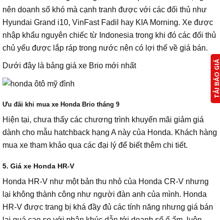
nên doanh số khó mà cạnh tranh được với các đối thủ như
Hyundai Grand i10, VinFast Fadil hay KIA Morning. Xe được
nhập khẩu nguyên chiếc từ Indonesia trong khi đó các đối thủ
chủ yếu được lắp ráp trong nước nên có lợi thế về giá bán.
TẢI BÁO G
Dưới đây là bảng giá xe Brio mới nhất
Ưu đãi khi mua xe Honda Brio tháng 9
Hiện tại, chưa thấy các chương trình khuyến mãi giảm giá
dành cho mẫu hatchback hạng A này của Honda. Khách hàng
mua xe tham khảo qua các đại lý để biết thêm chi tiết.
5. Giá xe Honda HR-V
Honda HR-V như một bản thu nhỏ của Honda CR-V nhưng
lại không thành công như người đàn anh của mình. Honda
HR-V được trang bị khá đầy đủ các tính năng nhưng giá bán
lại quá cao so với phân khúc dẫn tới doanh số ế ẩm, luôn